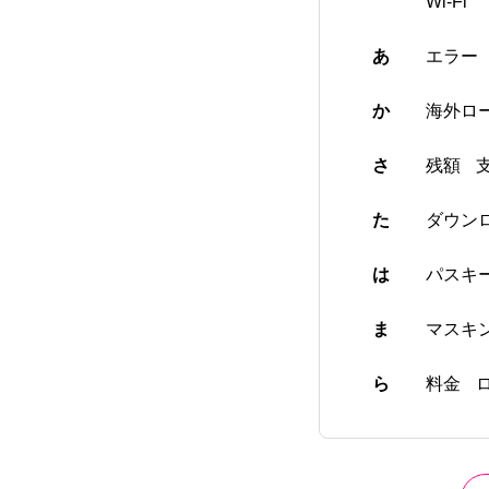
Wi-Fi
あ
エラー
か
海外ロ
さ
残額
た
ダウン
は
パスキ
ま
マスキ
ら
料金