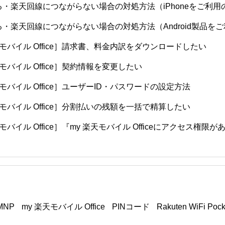
・楽天回線につながらない場合の対処方法（iPhoneをご利用
・楽天回線につながらない場合の対処方法（Android製品を
天モバイル Office］請求書、料金内訳をダウンロードしたい
天モバイル Office］契約情報を変更したい
天モバイル Office］ユーザーID・パスワードの設定方法
天モバイル Office］分割払いの残額を一括で精算したい
モバイル Office］『my 楽天モバイル Officeにアクセス権
ング（データ通信）ご利用方法（Android版）
ミング（データ通信）ご利用方法（iOS版）
グ（データ通信）ご利用方法（Rakuten WiFi Pocket Plati
MNP
my 楽天モバイル Office
PINコード
Rakuten WiFi Pock
料金内訳、通話明細・データ利用量の確認方法