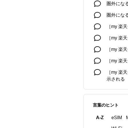
圏外になる
圏外になる
［my 楽
［my 楽
［my 楽
［my 楽
［my 楽天
示される
海外ローミ
海外ロー
言葉のヒント
海外ローミン
A-Z
eSIM
請求書・