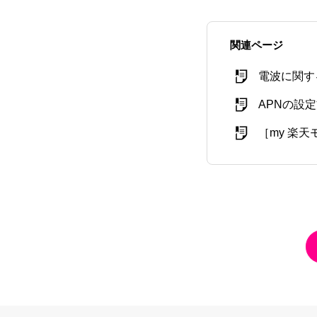
関連ページ
電波に関す
APNの設
［my 楽天