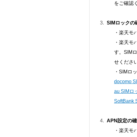
をご確認
SIMロックの
・楽天モ
・楽天モ
す。SI
せくださ
・SIM
docomo
au SI
SoftBa
APN設定の
・楽天モ