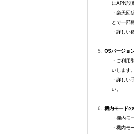
にAPN設
・楽天回
とで一部
・詳しい
OSバージョ
・ご利用
いします
・詳しい
い。
機内モードのO
・機内モ
・機内モ